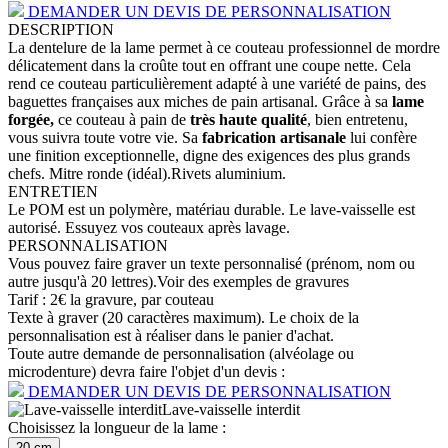
DEMANDER UN DEVIS DE PERSONNALISATION
DESCRIPTION
La dentelure de la lame permet à ce couteau professionnel de mordre
délicatement dans la croûte tout en offrant une coupe nette. Cela
rend ce couteau particulièrement adapté à une variété de pains, des
baguettes françaises aux miches de pain artisanal. Grâce à sa
lame
forgée,
ce couteau à pain de
très haute qualité
, bien entretenu,
vous suivra toute votre vie. Sa
fabrication artisanale
lui confère
une finition exceptionnelle, digne des exigences des plus grands
chefs. Mitre ronde (idéal).Rivets aluminium.
ENTRETIEN
Le POM est un polymère, matériau durable. Le lave-vaisselle est
autorisé. Essuyez vos couteaux après lavage.
PERSONNALISATION
Vous pouvez faire graver un texte personnalisé (prénom, nom ou
autre jusqu'à 20 lettres).
Voir des exemples de gravures
Tarif : 2€ la gravure, par couteau
Texte à graver (20 caractères maximum). Le choix de la
personnalisation est à réaliser dans le panier d'achat.
Toute autre demande de personnalisation (alvéolage ou
microdenture) devra faire l'objet d'un devis :
DEMANDER UN DEVIS DE PERSONNALISATION
Lave-vaisselle interdit
Choisissez la longueur de la lame :
20 cm