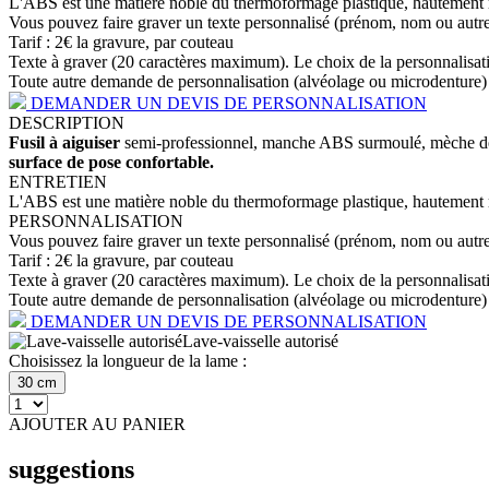
L'ABS est une matière noble du thermoformage plastique, hautement rés
Vous pouvez faire graver un texte personnalisé (prénom, nom ou autre 
Tarif : 2€ la gravure, par couteau
Texte à graver (20 caractères maximum). Le choix de la personnalisation
Toute autre demande de personnalisation (alvéolage ou microdenture) de
DEMANDER UN DEVIS DE PERSONNALISATION
DESCRIPTION
Fusil à aiguiser
semi-professionnel, manche ABS surmoulé, mèche d
surface de pose confortable.
ENTRETIEN
L'ABS est une matière noble du thermoformage plastique, hautement rés
PERSONNALISATION
Vous pouvez faire graver un texte personnalisé (prénom, nom ou autre 
Tarif : 2€ la gravure, par couteau
Texte à graver (20 caractères maximum). Le choix de la personnalisation
Toute autre demande de personnalisation (alvéolage ou microdenture) de
DEMANDER UN DEVIS DE PERSONNALISATION
Lave-vaisselle autorisé
Choisissez la longueur de la lame :
30 cm
AJOUTER AU PANIER
suggestions